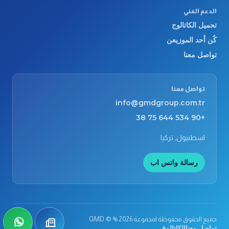
الدعم الفني
تحميل الكاتالوج
كُن أحد الموزيعن
تواصل معنا
تواصل معنا
info@gmdgroup.com.tr
+90 534 644 75 38
اسطنبول, تركيا
رسالة واتس اب
جميع الحقوق محفوظة لمجموعة GMD.© % 2026
كُن أحد الموزيعن
tsApp
تواصل معنا
الكاتالوغ