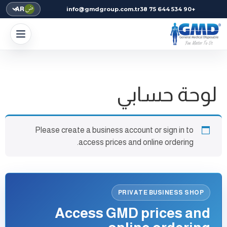
AR
info@gmdgroup.com.tr
+90 534 644 75 38
لوحة حسابي
Please create a business account or sign in to
access prices and online ordering.
PRIVATE BUSINESS SHOP
Access GMD prices and