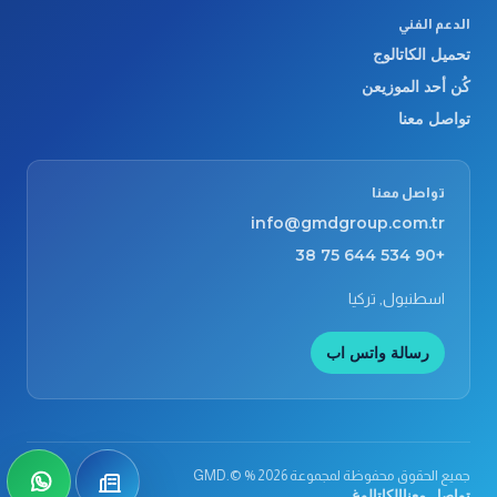
الدعم الفني
تحميل الكاتالوج
كُن أحد الموزيعن
تواصل معنا
تواصل معنا
info@gmdgroup.com.tr
+90 534 644 75 38
اسطنبول, تركيا
رسالة واتس اب
جميع الحقوق محفوظة لمجموعة GMD.© % 2026
كُن أحد الموزيعن
tsApp
تواصل معنا
الكاتالوغ