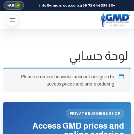
AR
info@gmdgroup.com.tr
+90 534 644 75 38
لوحة حسابي
Please create a business account or sign in to
access prices and online ordering.
PRIVATE BUSINESS SHOP
Access GMD prices and