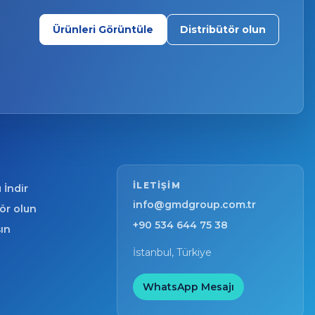
Ürünleri Görüntüle
Distribütör olun
ILETIŞIM
 İndir
info@gmdgroup.com.tr
tör olun
+90 534 644 75 38
şın
İstanbul, Türkiye
WhatsApp Mesajı