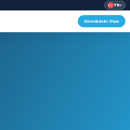
TR
Distribütör Olun