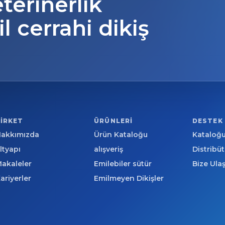
eterinerlik
il cerrahi dikiş
ŞIRKET
ÜRÜNLERI
DESTEK
Hakkımızda
Ürün Kataloğu
Kataloğu
ltyapı
alışveriş
Distribü
akaleler
Emilebiler sütür
Bize Ula
ariyerler
Emilmeyen Dikişler