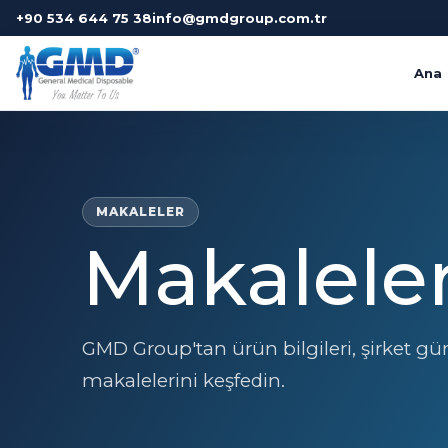
+90 534 644 75 38
info@gmdgroup.com.tr
Ana 
MAKALELER
Makalele
GMD Group'tan ürün bilgileri, şirket gü
makalelerini keşfedin.