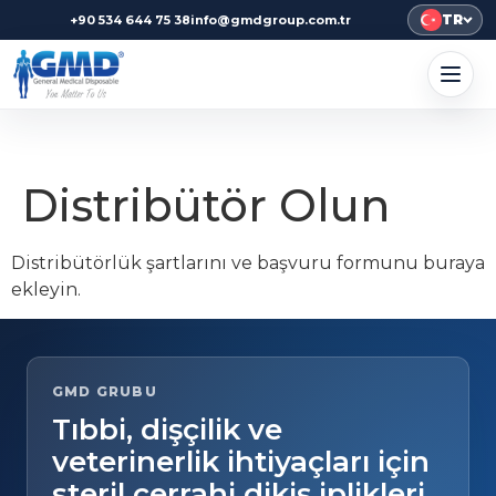
TR
+90 534 644 75 38
info@gmdgroup.com.tr
Distribütör Olun
Distribütörlük şartlarını ve başvuru formunu buraya
ekleyin.
GMD GRUBU
Tıbbi, dişçilik ve
veterinerlik ihtiyaçları için
steril cerrahi dikiş iplikleri.