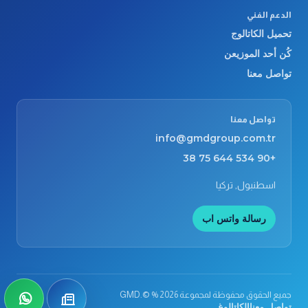
الدعم الفني
تحميل الكاتالوج
كُن أحد الموزيعن
تواصل معنا
تواصل معنا
info@gmdgroup.com.tr
+90 534 644 75 38
اسطنبول, تركيا
رسالة واتس اب
جميع الحقوق محفوظة لمجموعة GMD.© % 2026
كُن أحد الموزيعن
tsApp
تواصل معنا
الكاتالوغ