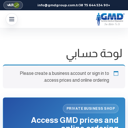
AR
info@gmdgroup.com.tr
+90 534 644 75 38
لوحة حسابي
Please create a business account or sign in to
access prices and online ordering.
PRIVATE BUSINESS SHOP
Access GMD prices and