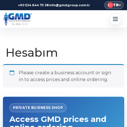
TR
+90 534 644 75 38
info@gmdgroup.com.tr
Hesabım
Please create a business account or sign
in to access prices and online ordering.
PRIVATE BUSINESS SHOP
Access GMD prices and