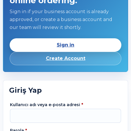
online ordering.
Sign in if your business account is already
approved, or create a business account and
our team will review it shortly.
Sign in
Create Account
Giriş Yap
Kullanıcı adı veya e-posta adresi
*
Parola
*