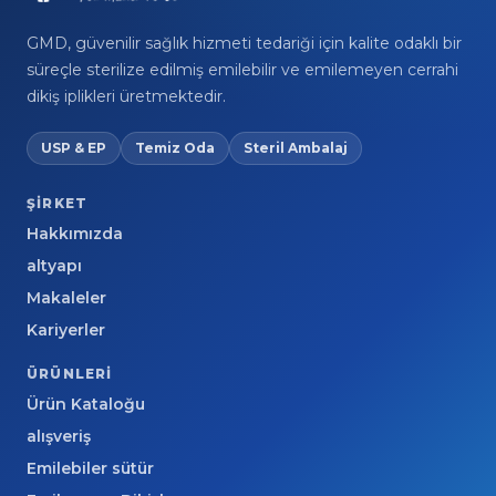
GMD, güvenilir sağlık hizmeti tedariği için kalite odaklı bir
süreçle sterilize edilmiş emilebilir ve emilemeyen cerrahi
dikiş iplikleri üretmektedir.
USP & EP
Temiz Oda
Steril Ambalaj
ŞIRKET
Hakkımızda
altyapı
Makaleler
Kariyerler
ÜRÜNLERI
Ürün Kataloğu
alışveriş
Emilebiler sütür