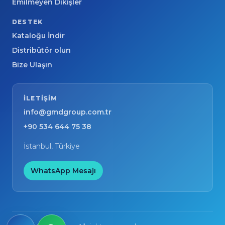
Emilmeyen Dikişler
DESTEK
Kataloğu İndir
Distribütör olun
Bize Ulaşın
ILETIŞIM
info@gmdgroup.com.tr
+90 534 644 75 38
İstanbul, Türkiye
WhatsApp Mesajı