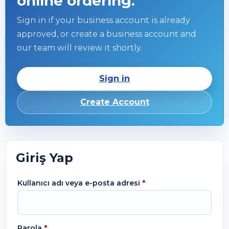
online ordering.
Sign in if your business account is already
approved, or create a business account and
our team will review it shortly.
Sign in
Create Account
Giriş Yap
Kullanıcı adı veya e-posta adresi
*
Parola
*