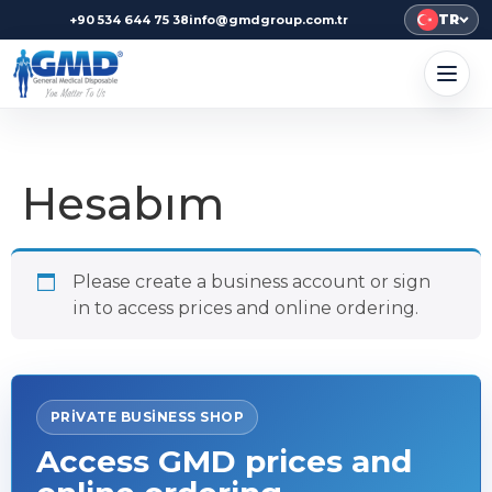
TR
+90 534 644 75 38
info@gmdgroup.com.tr
Hesabım
Please create a business account or sign
in to access prices and online ordering.
PRIVATE BUSINESS SHOP
Access GMD prices and