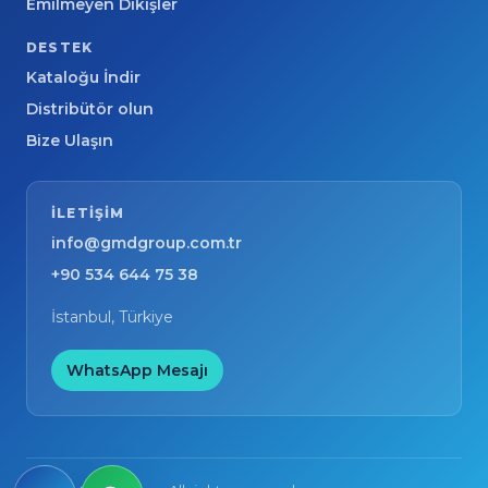
Emilmeyen Dikişler
DESTEK
Kataloğu İndir
Distribütör olun
Bize Ulaşın
ILETIŞIM
info@gmdgroup.com.tr
+90 534 644 75 38
İstanbul, Türkiye
WhatsApp Mesajı