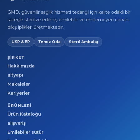
GMD, güvenilir sağlık hizmeti tedariği için kalite odaklı bir
süreçle sterilize edilmiş emilebilir ve emilemeyen cerrahi
dikiş iplikleri üretmektedir.
USP & EP
Temiz Oda
Steril Ambalaj
ŞIRKET
Hakkımızda
altyapı
Makaleler
Kariyerler
ÜRÜNLERI
Ürün Kataloğu
alışveriş
Emilebiler sütür