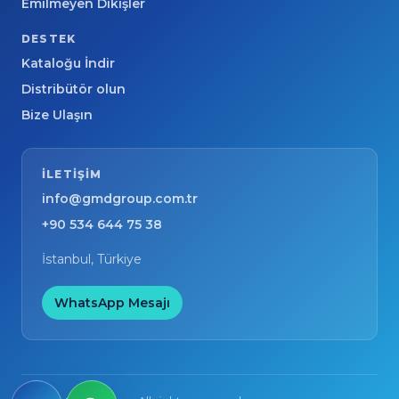
Emilmeyen Dikişler
DESTEK
Kataloğu İndir
Distribütör olun
Bize Ulaşın
ILETIŞIM
info@gmdgroup.com.tr
+90 534 644 75 38
İstanbul, Türkiye
WhatsApp Mesajı