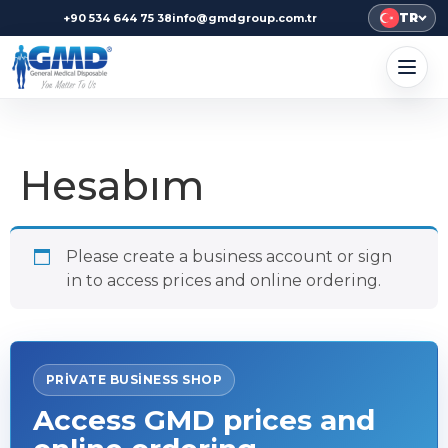
TR
+90 534 644 75 38
info@gmdgroup.com.tr
Hesabım
Please create a business account or sign
in to access prices and online ordering.
PRIVATE BUSINESS SHOP
Access GMD prices and