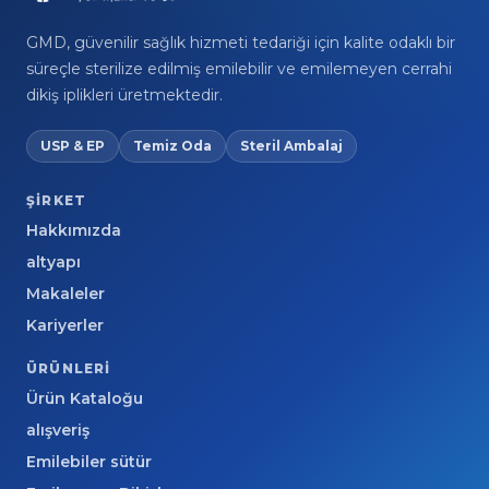
GMD, güvenilir sağlık hizmeti tedariği için kalite odaklı bir
süreçle sterilize edilmiş emilebilir ve emilemeyen cerrahi
dikiş iplikleri üretmektedir.
USP & EP
Temiz Oda
Steril Ambalaj
ŞIRKET
Hakkımızda
altyapı
Makaleler
Kariyerler
ÜRÜNLERI
Ürün Kataloğu
alışveriş
Emilebiler sütür