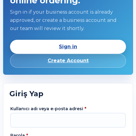
online ordering.
Sign in if your business account is already
approved, or create a business account and
our team will review it shortly.
Sign in
Create Account
Giriş Yap
Kullanıcı adı veya e-posta adresi
*
Parola
*